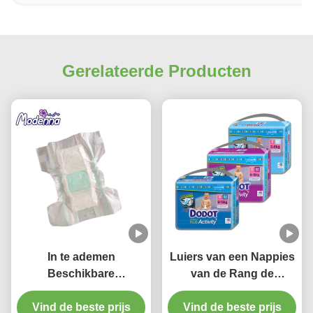
Gerelateerde Producten
In te ademen
Luiers van een Nappies
Beschikbare
van de Rang de
Babynappy borduurde
Beschikbare Baby
Zachte Katoenen Luiers
Vind de beste prijs
Comfortabele Slaap
Vind de beste prijs