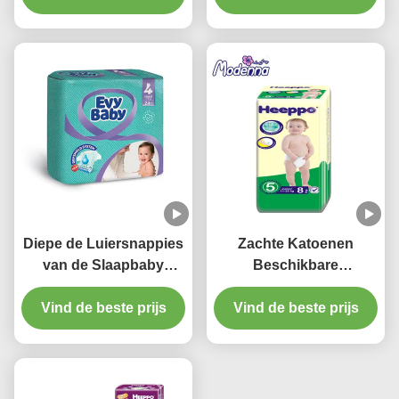
Zachte Baby
Diepe de Luiersnappies
Zachte Katoenen
van de Slaapbaby
Beschikbare
Zachte Beschikbare
Babynappy 500 600 700
Comfortabele Babyluier
Vind de beste prijs
Vind de beste prijs
800 Extra
Absorberende Nappies
van 900ml