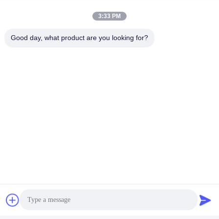
Commodity Co., LTD
3:33 PM
E-mail
Good day, what product are you looking for?
2446376668@qq.com
Werktijd
9:00-22:00
Ons adres
Adres
14e complexgebouw, nr. 7, SHUANGBIN STREET, LUOJIANG
DISTRICT, QUANZHOU CITY, FUJIAN PROVINCE
Telefoon
86--23200258