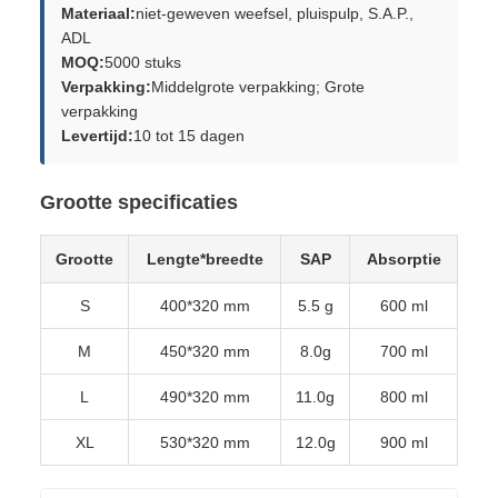
Materiaal:
niet-geweven weefsel, pluispulp, S.A.P.,
ADL
MOQ:
5000 stuks
Verpakking:
Middelgrote verpakking; Grote
verpakking
Levertijd:
10 tot 15 dagen
Grootte specificaties
Grootte
Lengte*breedte
SAP
Absorptie
S
400*320 mm
5.5 g
600 ml
M
450*320 mm
8.0g
700 ml
L
490*320 mm
11.0g
800 ml
XL
530*320 mm
12.0g
900 ml