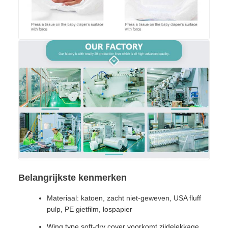
Belangrijkste kenmerken
Materiaal: katoen, zacht niet-geweven, USA fluff
pulp, PE gietfilm, lospapier
Wing type soft-dry cover voorkomt zijdelekkage