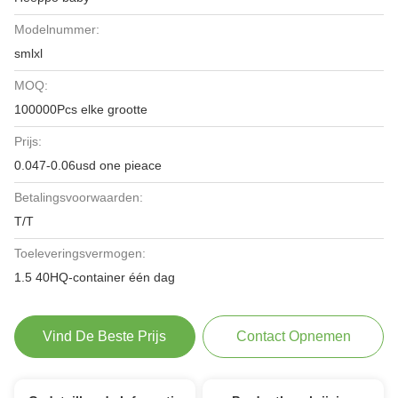
Modelnummer:
smlxl
MOQ:
100000Pcs elke grootte
Prijs:
0.047-0.06usd one pieace
Betalingsvoorwaarden:
T/T
Toeleveringsvermogen:
1.5 40HQ-container één dag
Vind De Beste Prijs
Contact Opnemen