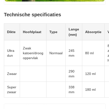
Technische specificaties
Lange
Dikte
Hoofdplaat
Type
Absorptie
(mm)
Zwak
Ultra
245
katoen/droog
Normaal
80 ml
dun
mm
oppervlak
290
Zwaar
120 ml
mm
Super
338
180 ml
zwaar
mm