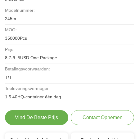
Modelnummer:
245m
MOQ:
350000Pcs
Prijs:
8.7-9 .5USD One Package
Betalingsvoorwaarden:
T/T
Toeleveringsvermogen:
1.5 40HQ-container één dag
Vind De Beste Prijs
Contact Opnemen