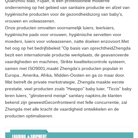
Quanzhou stad, Fujian, is een professionele moderne
onderneming op het gebied van sanitaire.productie en afzet van
hygiënische producten voor de gezondheidszorg van baby's,
vrouwen en volwassenen.
Onze producten omvatten voornamelijk luiers, leerluiers,
hygiënische pads voor vrouwen, hygiënische servetten voor
moeders, luiers voor volwassenen, natte doeken enzovoort.Met
het oog op het bedrijfsbeleid "Op basis van oprechtheidZhengda
bezit een internationale productie werkplaats, de geavanceerde
vaardigheden en machines, Strikte kwaliteitscontrole systeem,
samen met ISO9001,maakt Zhengda's producten populair in
Europa., Amerika, Afrika, Midden-Oosten en ga zo maar door.
Wat betreft de private merkstrategie, Zhengda maakte eerste
prestatie, veel producten zoals "Heeppo" baby luier, "Ticcis" baby
leren luiers, "glinsterend meisje" sanitary napkins,de klanten
bekend zijn geweestGeconfronteerd met felle concurrentie, zal
Zhengda met alle kracht de vaardigheid ontwikkelen en de
producten optimaliseren.