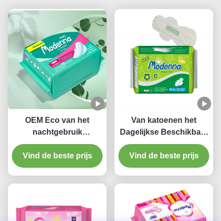
OEM Eco van het
Van katoenen het
nachtgebruik
Dagelijkse Beschikbare
Vriendschappelijke
Anion Maxi Sanitary
Beschikbare Sanitaire
Vind de beste prijs
Vind de beste prijs
Napkins Gebruiks
Stootkussens Katoenen
Sanitaire Stootkussens
Zware Stroom