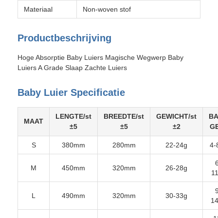
Materiaal
Non-woven stof
Productbeschrijving
Hoge Absorptie Baby Luiers Magische Wegwerp Baby
Luiers A Grade Slaap Zachte Luiers
Baby Luier Specificatie
LENGTE/st
BREEDTE/st
GEWICHT/st
B
MAAT
±5
±5
±2
G
S
380mm
280mm
22-24g
4-
M
450mm
320mm
26-28g
1
L
490mm
320mm
30-33g
1