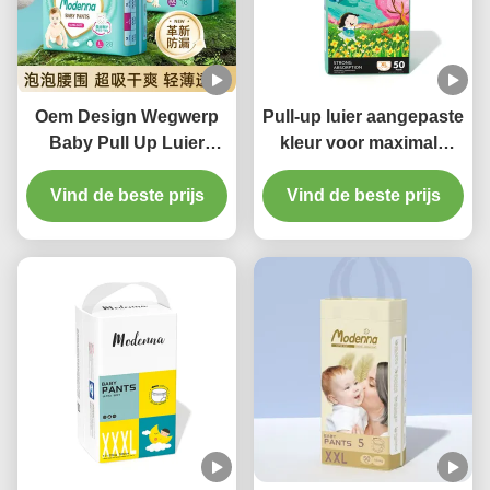
Oem Design Wegwerp
Pull-up luier aangepaste
Baby Pull Up Luier
kleur voor maximale
50pcs Baby Luier In
absorptie en comfort
Vind de beste prijs
Een Pakket
Vind de beste prijs
baby luier
Groothandel
Leveranciers In
Quanzhou