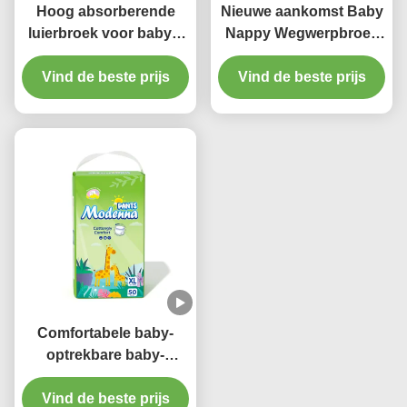
Hoog absorberende
Nieuwe aankomst Baby
luierbroek voor baby's
Nappy Wegwerpbroek
voor langdurige
Super Absorberend Pull
Vind de beste prijs
bescherming
Vind de beste prijs
Up Broek
Comfortabele baby-
optrekbare baby-
eenmalige luiers met
Vind de beste prijs
vochtindicator