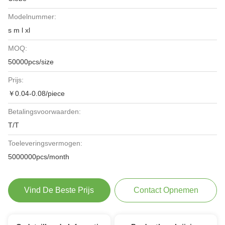
Modelnummer:
s m l xl
MOQ:
50000pcs/size
Prijs:
￥0.04-0.08/piece
Betalingsvoorwaarden:
T/T
Toeleveringsvermogen:
5000000pcs/month
Vind De Beste Prijs
Contact Opnemen