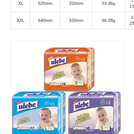
1
XL
520mm
320mm
33-36g
1
1
XXL
540mm
320mm
36-39g
2