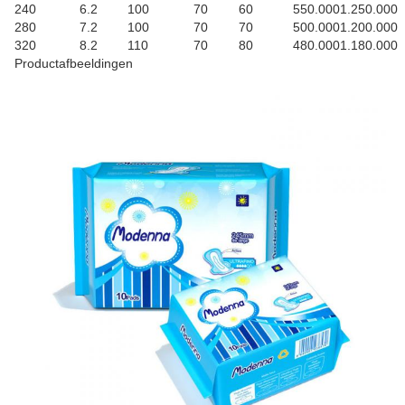
240
6.2
100
70
60
550.000
1.250.000
280
7.2
100
70
70
500.000
1.200.000
320
8.2
110
70
80
480.000
1.180.000
Productafbeeldingen