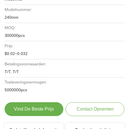
Modelnummer:
240mm
MOQ:
300000pcs
Prijs:
$0.02~0.032
Betalingsvoorwaarden:
T/T, T/T
Toeleveringsvermogen:
5000000pcs
Vind De Beste Prijs
Contact Opnemen