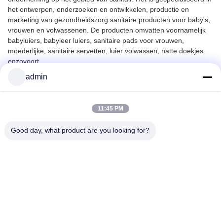
het ontwerpen, onderzoeken en ontwikkelen, productie en
marketing van gezondheidszorg sanitaire producten voor baby's,
vrouwen en volwassenen. De producten omvatten voornamelijk
babyluiers, babyleer luiers, sanitaire pads voor vrouwen,
moederlijke, sanitaire servetten, luier volwassen, natte doekjes
enzovoort.
Rekening houdend met het bedrijfsbeleid "gebaseerd op
admin
oprechtheid, pionier en invent", bezit Zhengda internationale
productieworkshop, de geavanceerde vaardigheden en
machines, Strict Quality Control System, samen met ISO9001,
11:45 PM
maakt de producten van Zhengda hot Sellers in Europa, Amerika,
Afrika, Afrika, Afrika, Afrika, Afrika, Afrika, Afrika, Afrika, Afrika, Mid
Good day, what product are you looking for?
Oost enzovoort. Wat betreft de strategie voor particuliere merk,
Zhengda heeft initiële prestaties gemaakt, veel producten zoals
"Heeppo" Baby Diaper, "Ticcis" babyleer luiers, "Shiny Girl"
Sanitaire servetten, zijn de klanten bekend. Geconfronteerd met
felle concurrentie, zal Zhengda met alle kracht de vaardigheid
ontwikkelen en de producten optimaliseren.