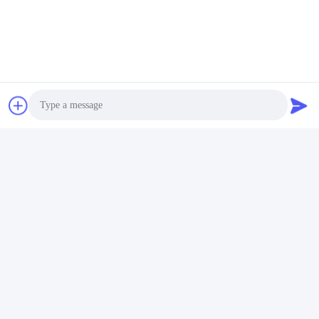
Photo
Video Call
Audio Call