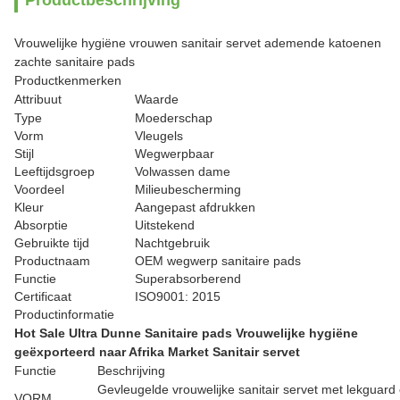
Productbeschrijving
Vrouwelijke hygiëne vrouwen sanitair servet ademende katoenen
zachte sanitaire pads
Productkenmerken
Attribuut
Waarde
Type
Moederschap
Vorm
Vleugels
Stijl
Wegwerpbaar
Leeftijdsgroep
Volwassen dame
Voordeel
Milieubescherming
Kleur
Aangepast afdrukken
Absorptie
Uitstekend
Gebruikte tijd
Nachtgebruik
Productnaam
OEM wegwerp sanitaire pads
Functie
Superabsorberend
Certificaat
ISO9001: 2015
Productinformatie
Hot Sale Ultra Dunne Sanitaire pads Vrouwelijke hygiëne
geëxporteerd naar Afrika Market Sanitair servet
Functie
Beschrijving
Gevleugelde vrouwelijke sanitair servet met lekguard 
VORM