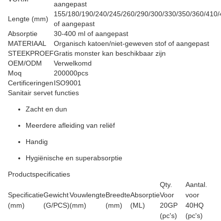
aangepast
155/180/190/240/245/260/290/300/330/350/360/410/
Lengte (mm)
of aangepast
Absorptie
30-400 ml of aangepast
MATERIAAL
Organisch katoen/niet-geweven stof of aangepast
STEEKPROEF
Gratis monster kan beschikbaar zijn
OEM/ODM
Verwelkomd
Moq
200000pcs
Certificeringen
ISO9001
Sanitair servet functies
Zacht en dun
Meerdere afleiding van reliëf
Handig
Hygiënische en superabsorptie
Productspecificaties
Qty.
Aantal.
Specificatie
Gewicht
Vouwlengte
Breedte
Absorptie
Voor
voor
(mm)
(G/PCS)
(mm)
(mm)
(ML)
20GP
40HQ
(pc's)
(pc's)