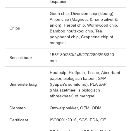
lospapier
Geen chip, Diversion chip (kleurig),
Anion chip (Magnetic & nano zilver &
anion), Herbal chip, Wormwood chip,
Chips
Bamboo houtskool chip, Tea
polyphenol chip, Graphene chip of
mengsel
155/180/230/245/270/280/295/320
Beschikbaar
mm
Houtpulp, Fluffpulp, Tissue, Absorbant
papier, biologisch katoen, SAP
Binnenste laag
((Japan's sumitomo), PLA SAP
((Maïszetmeel is biologisch
afbreekbaar) of mengsel
Diensten
Ontwerppakket, OEM, ODM
Certificaat
ISO9001:2016, SGS, FDA, CE