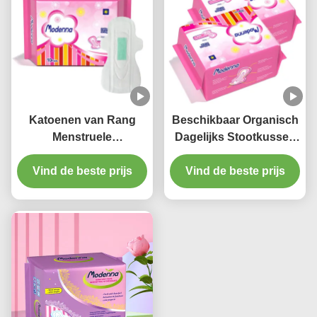
Katoenen van Rang
Beschikbaar Organisch
Menstruele
Dagelijks Stootkussen
Stootkussens van niet
245mm van Gebruiks
Vind de beste prijs
Geweven
Sanitair Stootkussens
Vind de beste prijs
Maandverbanden
Hoge Absorptie
Organische Menstruele
Vrouwen