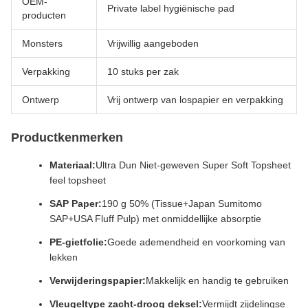
OEM-
Private label hygiënische pad
producten
Monsters
Vrijwillig aangeboden
Verpakking
10 stuks per zak
Ontwerp
Vrij ontwerp van lospapier en verpakking
Productkenmerken
Materiaal:
Ultra Dun Niet-geweven Super Soft Topsheet
feel topsheet
SAP Paper:
190 g 50% (Tissue+Japan Sumitomo
SAP+USA Fluff Pulp) met onmiddellijke absorptie
PE-gietfolie:
Goede ademendheid en voorkoming van
lekken
Verwijderingspapier:
Makkelijk en handig te gebruiken
Vleugeltype zacht-droog deksel:
Vermijdt zijdelingse