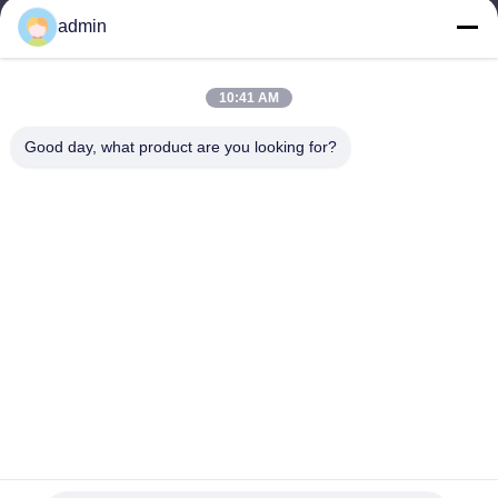
admin
Werktijd
9:00-22:00
10:41 AM
Ons adres
Good day, what product are you looking for?
Adres
14e complexgebouw, nr. 7, SHUANGBIN STREET, LUOJIANG
DISTRICT, QUANZHOU CITY, FUJIAN PROVINCE
Telefoon
86--23200258
China Goede kwaliteit Wegwerp maandverband Auteursrecht ©
-2026 Quanzhou Zhengda Daily Use Commodity Co., LTD Alle
rechten voorbehouden.