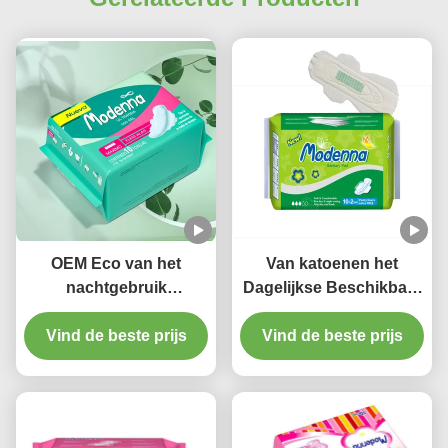
OEM Eco van het
Van katoenen het
nachtgebruik
Dagelijkse Beschikbare
Vriendschappelijke
Anion Maxi Sanitary
Beschikbare Sanitaire
Vind de beste prijs
Vind de beste prijs
Napkins Gebruiks
Stootkussens Katoenen
Sanitaire Stootkussens
Zware Stroom