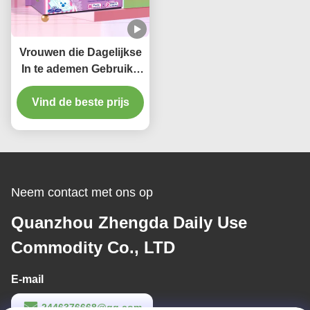
Vrouwen die Dagelijkse
In te ademen Gebruiks
Sanitaire Stootkussens
Vind de beste prijs
dragen een Rang
Beschikbare Douane
Neem contact met ons op
Quanzhou Zhengda Daily Use
Commodity Co., LTD
E-mail
2446376668@qq.com