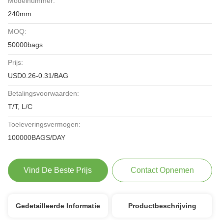
Modelnummer:
240mm
MOQ:
50000bags
Prijs:
USD0.26-0.31/BAG
Betalingsvoorwaarden:
T/T, L/C
Toeleveringsvermogen:
100000BAGS/DAY
Vind De Beste Prijs
Contact Opnemen
Gedetailleerde Informatie
Productbeschrijving