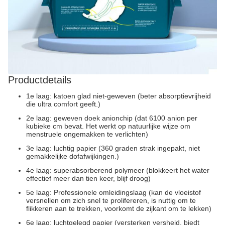
Productdetails
1e laag: katoen glad niet-geweven (beter absorptievrijheid
die ultra comfort geeft.)
2e laag: geweven doek anionchip (dat 6100 anion per
kubieke cm bevat. Het werkt op natuurlijke wijze om
menstruele ongemakken te verlichten)
3e laag: luchtig papier (360 graden strak ingepakt, niet
gemakkelijke dofafwijkingen.)
4e laag: superabsorberend polymeer (blokkeert het water
effectief meer dan tien keer, blijf droog)
5e laag: Professionele omleidingslaag (kan de vloeistof
versnellen om zich snel te prolifereren, is nuttig om te
flikkeren aan te trekken, voorkomt de zijkant om te lekken)
6e laag: luchtgelegd papier (versterken versheid, biedt