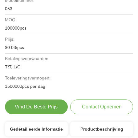
Modelnummer:
053
MOQ:
100000pcs
Prijs:
$0.03/pcs
Betalingsvoorwaarden:
T/T, L/C
Toeleveringsvermogen:
1500000pcs per dag
Vind De Beste Prijs
Contact Opnemen
Gedetailleerde Informatie
Productbeschrijving