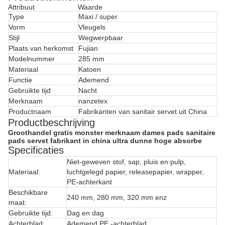
Attribuut
Waarde
Type
Maxi / super
Vorm
Vleugels
Stijl
Wegwerpbaar
Plaats van herkomst
Fujian
Modelnummer
285 mm
Materiaal
Katoen
Functie
Ademend
Gebruikte tijd
Nacht
Merknaam
nanzetex
Productnaam
Fabrikanten van sanitair servet uit China
Productbeschrijving
Groothandel gratis monster merknaam dames pads sanitaire
pads servet fabrikant in china ultra dunne hoge absorbe
Specificaties
Niet-geweven stof, sap, pluis en pulp,
Materiaal:
luchtgelegd papier, releasepapier, wrapper,
PE-achterkant
Beschikbare
240 mm, 280 mm, 320 mm enz
maat:
Gebruikte tijd:
Dag en dag
Achterblad:
Ademend PE -achterblad