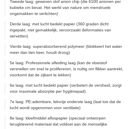
Tweede laag: geweven stof anion chip (die 6100 anionen per
kubieke cm bevat. Het werkt van nature om menstruele
ongemakken te verlichten)
Derde laag: met lucht bedekt papier (360 graden dicht
ingepakt, niet gemakkelijk, veroorzaakt deformaties van
servetten)
Vierde laag: superabsorberend polymeer (blokkeert het water
meer dan tien keer, houdt droog)
5e laag: Professionele afleiding laag (kan de vloeistof
versnellen om snel te prolifereren, is nuttig om flikker aantrekt,
voorkomt dat de zijkant te lekken)
6e laag: met lucht bedekt papier (verbetert de versheid, zorgt
voor maximale absorptie per hygiënepad)
7e laag: PE-adembare, lekvrije onderste laag (laat toe dat de
lucht wordt opgenomen voor ventilatie)
8e laag: kleefmiddel aflospapier (speciaal ontworpen
terugklevend materiaal dat voldoet aan de menselijke