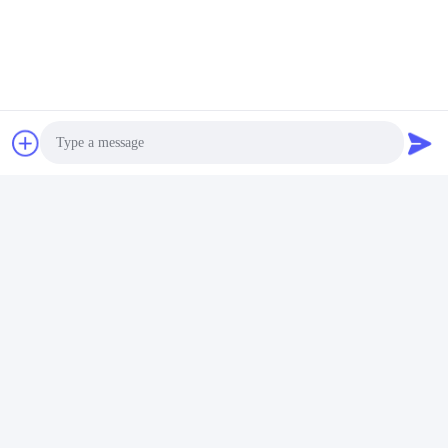
Photo
Video Call
Audio Call