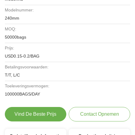
Modelnummer:
240mm
MOQ:
50000bags
Prijs:
USD0.15-0.2/BAG
Betalingsvoorwaarden:
T/T, L/C
Toeleveringsvermogen:
100000BAGS/DAY
Vind De Beste Prijs
Contact Opnemen