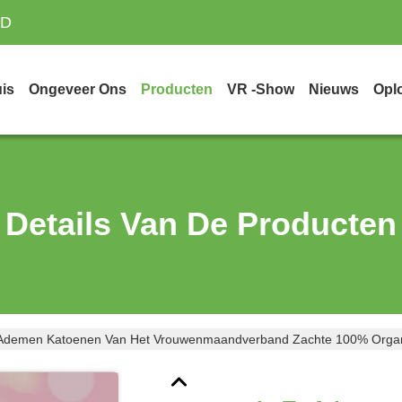
TD
is
Ongeveer Ons
Producten
VR -show
Nieuws
Opl
Details Van De Producten
 Ademen Katoenen Van Het Vrouwenmaandverband Zachte 100% Organ