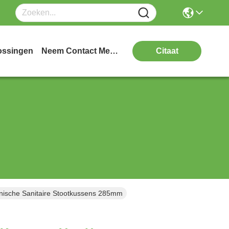
ossingen
Neem Contact Met Ons Op
Citaat
ische Sanitaire Stootkussens 285mm