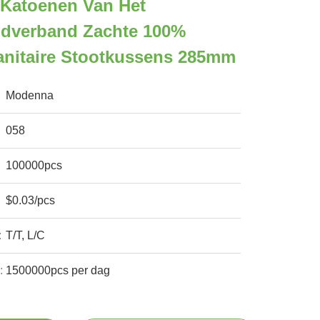
 Katoenen Van Het
dverband Zachte 100%
anitaire Stootkussens 285mm
Modenna
058
100000pcs
$0.03/pcs
:
T/T, L/C
:
1500000pcs per dag