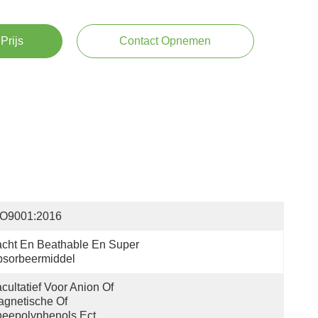
Prijs
Contact Opnemen
SO9001:2016
cht En Beathable En Super 
bsorbeermiddel
cultatief Voor Anion Of 
gnetische Of 
eepolyphenols Ect