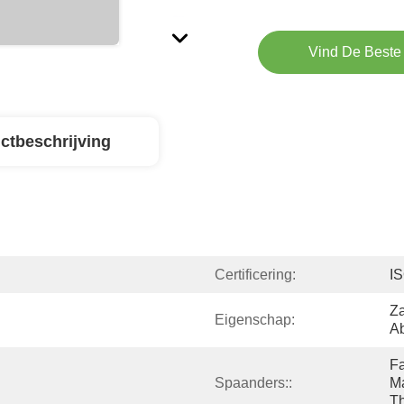
Vind De Beste 
ctbeschrijving
Certificering:
I
Za
Eigenschap:
A
Fa
Spaanders::
Ma
Th