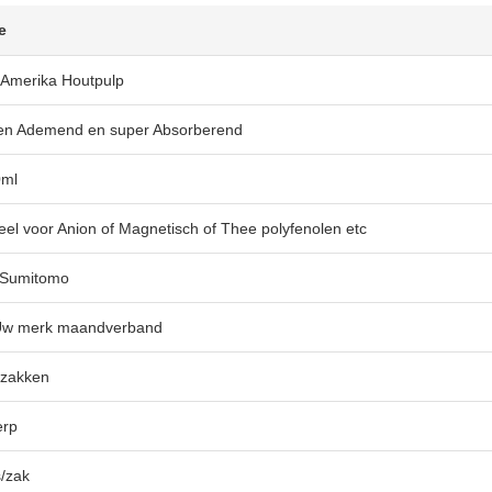
e
 Amerika Houtpulp
en Ademend en super Absorberend
0ml
eel voor Anion of Magnetisch of Thee polyfenolen etc
 Sumitomo
w merk maandverband
 zakken
rp
s/zak