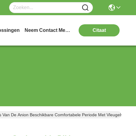
ossingen
Neem Contact Met Ons Op
Citaat
s Van De Anion Beschikbare Comfortabele Periode Met Vleugels