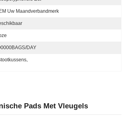
EM Uw Maandverbandmerk
eschikbaar
oze
00000BAGS/DAY
stootkussens
, 
ische Pads Met Vleugels