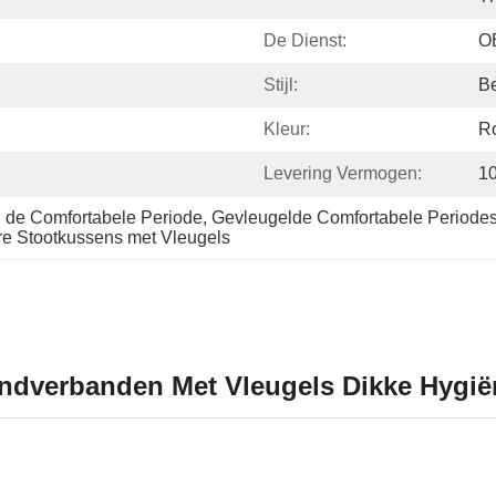
De Dienst:
O
Stijl:
B
Kleur:
R
Levering Vermogen:
1
 de Comfortabele Periode
, 
Gevleugelde Comfortabele Periode
re Stootkussens met Vleugels
dverbanden Met Vleugels Dikke Hygiën