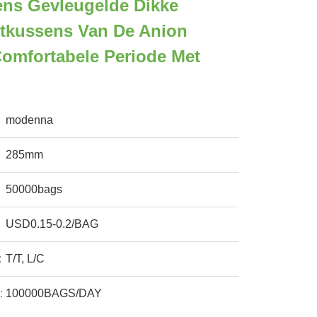
ens Gevleugelde Dikke
otkussens Van De Anion
omfortabele Periode Met
modenna
285mm
50000bags
USD0.15-0.2/BAG
:
T/T, L/C
:
100000BAGS/DAY