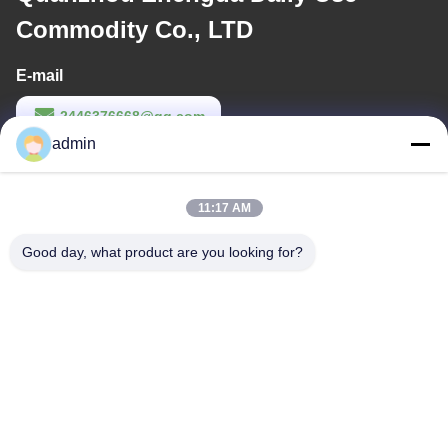
Commodity Co., LTD
E-mail
2446376668@qq.com
admin
Werktijd
9:00-22:00
11:17 AM
Ons adres
Good day, what product are you looking for?
Adres
14e complexgebouw, nr. 7, SHUANGBIN STREET, LUOJIANG
DISTRICT, QUANZHOU CITY, FUJIAN PROVINCE
Telefoon
86--23200258