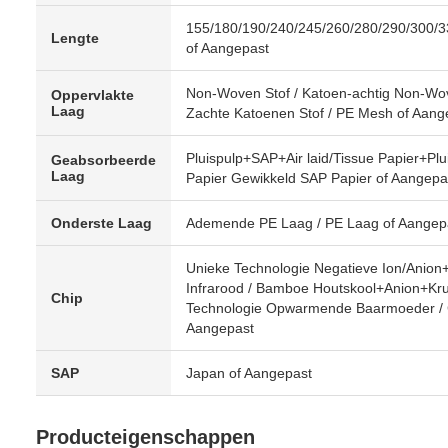
155/180/190/240/245/260/280/290/300/3
Lengte
of Aangepast
Non-Woven Stof / Katoen-achtig Non-Wov
Oppervlakte
Laag
Zachte Katoenen Stof / PE Mesh of Aang
Pluispulp+SAP+Air laid/Tissue Papier+Plu
Geabsorbeerde
Laag
Papier Gewikkeld SAP Papier of Aangepa
Onderste Laag
Ademende PE Laag / PE Laag of Aangep
Unieke Technologie Negatieve Ion/Anion
Infrarood / Bamboe Houtskool+Anion+Kru
Chip
Technologie Opwarmende Baarmoeder / C
Aangepast
SAP
Japan of Aangepast
Producteigenschappen