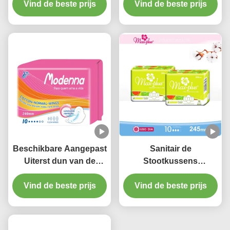
Sanitair Stootkussen
Vind de beste prijs
Vind de beste prijs
Maandverband
van Sanitaire
Handdoekstootkussens
Beschikbare Aangepast
Sanitair de
Uiterst dun van de
Stootkussens
Vrouwentoallas
Gevleugeld Uiterst dun
Sanitarias van Sanitaire
Vind de beste prijs
Beschikbaar Hoog
Vind de beste prijs
Handdoekstootkussens
Absorptievermogen van
de nachtvrouw