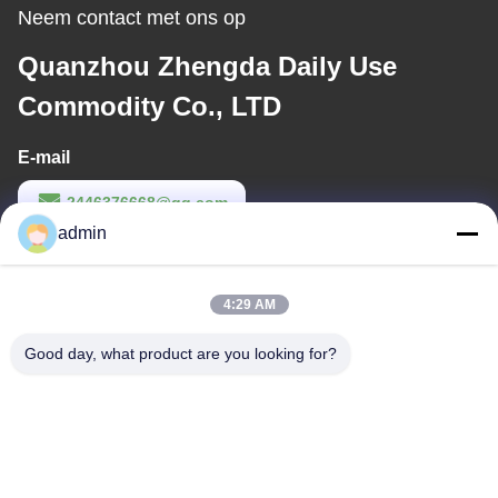
Neem contact met ons op
Quanzhou Zhengda Daily Use
Commodity Co., LTD
E-mail
2446376668@qq.com
admin
Werktijd
9:00-22:00
4:29 AM
Ons adres
Good day, what product are you looking for?
Adres
14e complexgebouw, nr. 7, SHUANGBIN STREET, LUOJIANG
DISTRICT, QUANZHOU CITY, FUJIAN PROVINCE
Telefoon