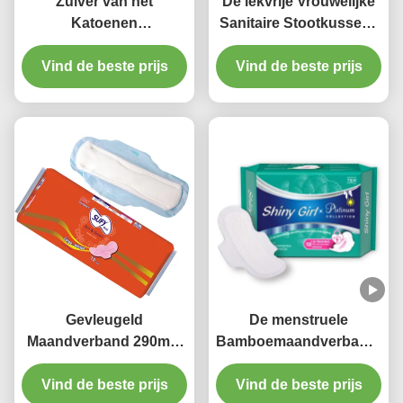
Zuiver van het
De lekvrije Vrouwelijke
Katoenen
Sanitaire Stootkussens
Maandverband
maakten In te ademen
Vind de beste prijs
Beschikbare
Periodestootkussens
Vind de beste prijs
Organische
voor Vrouwen in reliëf
Buitengewoon lange
340mm Nachtgebruik
Gevleugeld
De menstruele
Maandverband 290mm
Bamboemaandverbanden
van het Nachtgebruik
vult Wegwerpproduct
Vind de beste prijs
Beschikbaar Extra
Vind de beste prijs
245mm van het