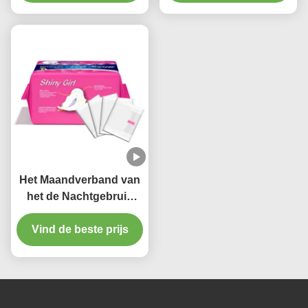
Absorberend Maxi Pads
Daggebruik voor
Vrouwen op
Het Maandverband van
het de Nachtgebruik
van de
bamboehoutskool vult
Vind de beste prijs
Biologisch afbreekbare
Niet-geweven op