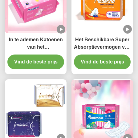
In te ademen Katoenen
Het Beschikbare Super
van het
Absorptievermogen van
Vrouwenmaandverband
vrouwensunny cotton
Vind de beste prijs
Zachte 100%
menstrual pad winged
Vind de beste prijs
Organische Sanitaire
Stootkussens 285mm