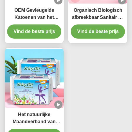
OEM Gevleugelde
Organisch Biologisch
Katoenen van het
afbreekbaar Sanitair de
Vrouwenmaandverband
Stootkussenswegwerpprod
Vind de beste prijs
Vrouwelijke
van damesniceday voor
Vind de beste prijs
Stootkussens In te
Nachtgebruik
ademen ISO9001
Het natuurlijke
Maandverband van
Anionvrouwen vult