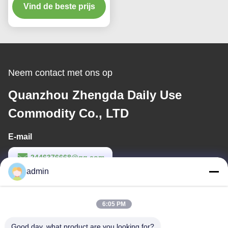
Beschikbaar Zacht
Vind de beste prijs
Comfortabel Katoen op
Neem contact met ons op
Quanzhou Zhengda Daily Use
Commodity Co., LTD
E-mail
2446376668@qq.com
admin
Werktijd
9:00-22:00
6:05 PM
Ons adres
Good day, what product are you looking for?