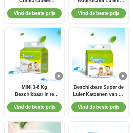
Comfortabele
Waterdichte Luiers
Beschikbare Kanaal
drukten Één de
Vind de beste prijs
Vind de beste prijs
van de het Lekpreventie
Doekluier van de
van de Babyluier 3D
Grootte Regelbare Baby
MINI 3-6 Kg
Beschikbare Super de
Beschikbaar In te
Luier Katoenen van de
ademen Super
Absorptiebaby
Vind de beste prijs
Vind de beste prijs
Absorberend
Gemakkelijke omhoog
Trekkrachtups Magisch
Opleidingsbroek
Type van de Babyluier