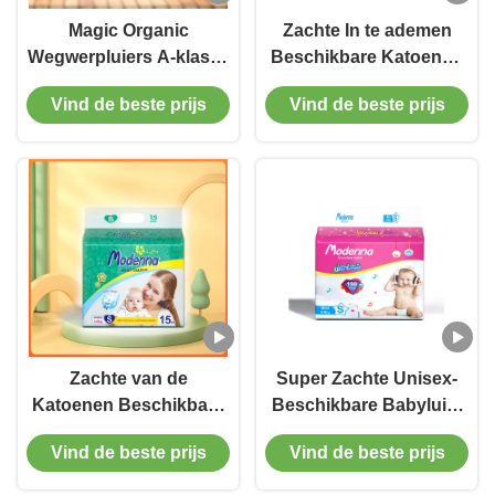
Magic Organic
Zachte In te ademen
Wegwerpluiers A-klasse
Beschikbare Katoenen
ademende zachte
van de Babyluier
Vind de beste prijs
Vind de beste prijs
babyluiers
Slaperige Hoge
Absorptie
Zachte van de
Super Zachte Unisex-
Katoenen Beschikbare
Beschikbare Babyluier
Nappies van Eco Baby
Aangepaste Band met
Vind de beste prijs
Vind de beste prijs
Beschikbare Luier
Parfum
Biologisch afbreekbare