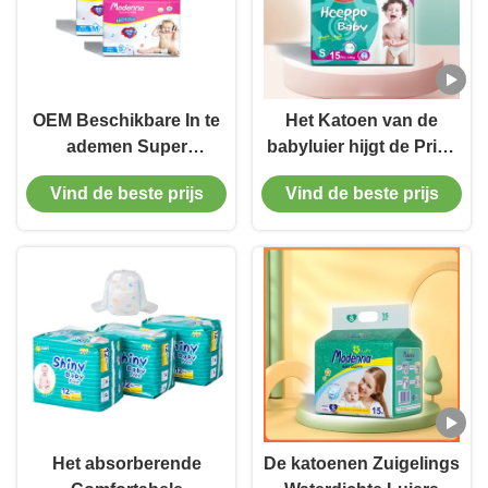
OEM Beschikbare In te
Het Katoen van de
ademen Super
babyluier hijgt de Privé
Absorberende
Pasgeboren Broek van
Vind de beste prijs
Vind de beste prijs
Pasgeboren
de Etiket In te ademen
Beschikbare Nappies
Luier
van de Babyluier
Het absorberende
De katoenen Zuigelings