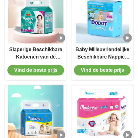
Slaperige Beschikbare
Baby Milieuvriendelijke
Katoenen van de
Beschikbare Nappies
Babyluier In te ademen
Magische Organische
Vind de beste prijs
Vind de beste prijs
Super Absorberende
Katoenen Luier
Nappies