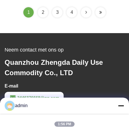
Pasgeboren
1
2
3
4
Neem contact met ons op
Quanzhou Zhengda Daily Use
Commodity Co., LTD
E-mail
2446376668@qq.com
admin
Werktijd
9:00-22:00
1:56 PM