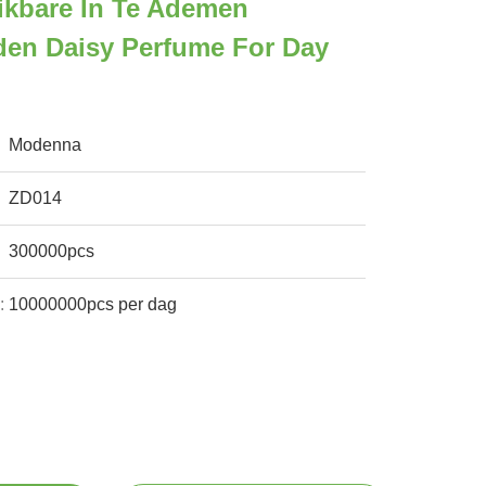
kbare In Te Ademen
en Daisy Perfume For Day
Modenna
ZD014
300000pcs
:
10000000pcs per dag