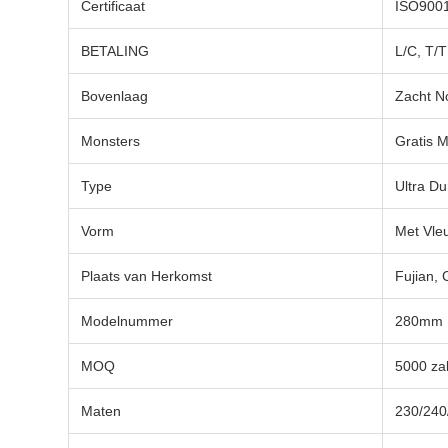
Certificaat
ISO900
BETALING
L/C, T/T
Bovenlaag
Zacht N
Monsters
Gratis 
Type
Ultra D
Vorm
Met Vle
Plaats van Herkomst
Fujian, 
Modelnummer
280mm
MOQ
5000 za
Maten
230/240