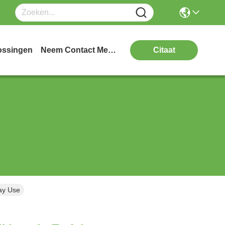
ossingen
Neem Contact Met Ons Op
Citaat
ay Use