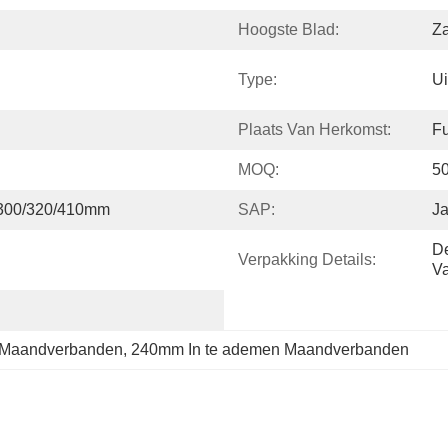
Hoogste Blad:
Z
Type:
Ui
Plaats Van Herkomst:
Fu
MOQ:
5
/300/320/410mm
SAP:
J
De
Verpakking Details:
V
n Maandverbanden
, 
240mm In te ademen Maandverbanden