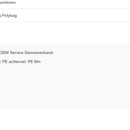
Sumitomo
g Polybag
s OEM Service Damesverband
 PE achtervel, PE film