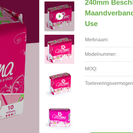
240mm Beschi
Maandverband
Use
Merknaam:
Modelnummer:
MOQ:
Toeleveringsvermogen