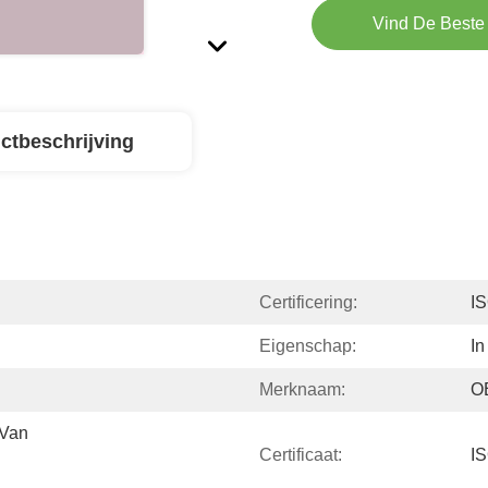
Vind De Beste 
ctbeschrijving
Certificering:
I
Eigenschap:
I
Merknaam:
O
Van 
Certificaat:
I