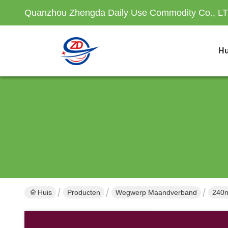
Quanzhou Zhengda Daily Use Commodity Co., L
Hu
Huis
Producten
Wegwerp Maandverband
240m