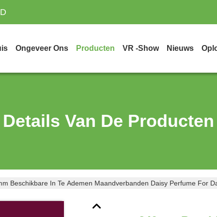
TD
is
Ongeveer Ons
Producten
VR -show
Nieuws
Opl
Details Van De Producten
m Beschikbare In Te Ademen Maandverbanden Daisy Perfume For D