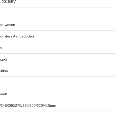
1:2015/BV
on-woven
Monsters Aangeboden
un
ugels
China
kken
/245/260/270/280/300/320/410mm