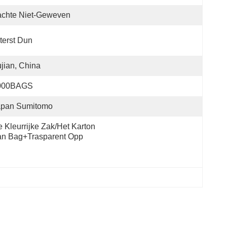
achte Niet-Geweven
terst Dun
jian, China
000BAGS
apan Sumitomo
 Kleurrijke Zak/het Karton 
an Bag+trasparent Opp