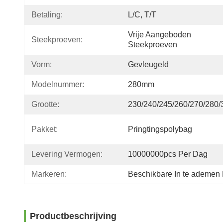
Betaling:
L/C, T/T
Vrije Aangeboden 
Steekproeven:
Steekproeven
Vorm:
Gevleugeld
Modelnummer:
280mm
Grootte:
230/240/245/260/270/280
Pakket:
Pringtingspolybag
Levering Vermogen:
10000000pcs Per Dag
Markeren:
Beschikbare In te ademe
Productbeschrijving