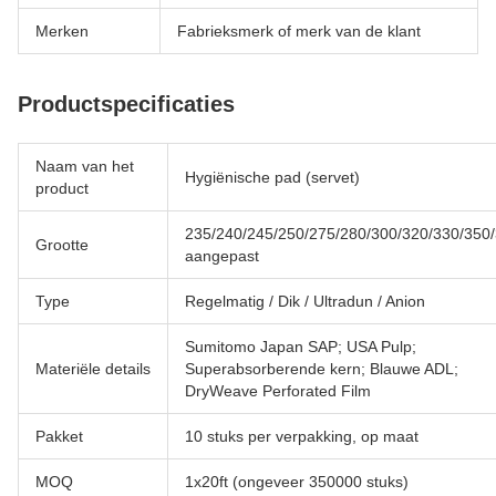
Merken
Fabrieksmerk of merk van de klant
Productspecificaties
Naam van het
Hygiënische pad (servet)
product
235/240/245/250/275/280/300/320/330/350
Grootte
aangepast
Type
Regelmatig / Dik / Ultradun / Anion
Sumitomo Japan SAP; USA Pulp;
Materiële details
Superabsorberende kern; Blauwe ADL;
DryWeave Perforated Film
Pakket
10 stuks per verpakking, op maat
MOQ
1x20ft (ongeveer 350000 stuks)