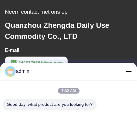
Neem contact met ons op
Quanzhou Zhengda Daily Use
Commodity Co., LTD
E-mail
2446376668@qq.com
admin
Werktijd
9:00-22:00
7:32 AM
Ons adres
Good day, what product are you looking for?
Adres
14e complexgebouw, nr. 7, SHUANGBIN STREET, LUOJIANG
DISTRICT, QUANZHOU CITY, FUJIAN PROVINCE