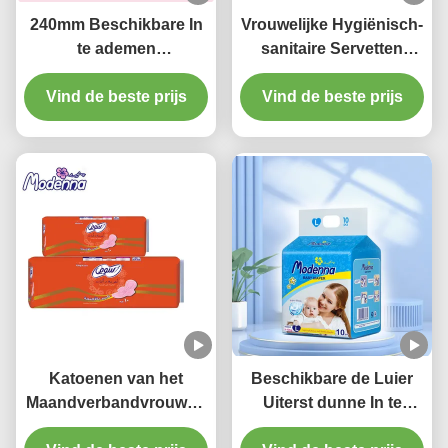
240mm Beschikbare In
Vrouwelijke Hygiënisch-
te ademen
sanitaire Servetten
Maandverbanden Daisy
Beschikbare Natuurlijke
Perfume For Day Use
Vind de beste prijs
Katoenen Stootkussens
Vind de beste prijs
voor Periodes
Katoenen van het
Beschikbare de Luier
Maandverbandvrouwen
Uiterst dunne In te
van het nachtgebruik
ademen Katoenen van