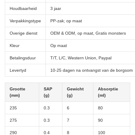
Houdbaarheid
3 jaar
Verpakkingstype
PP-zak; op maat
Overige dienst
OEM & ODM, op maat, Gratis monsters
Kleur
Op maat
Betalingsduur
T/T, L/C, Western Union, Paypal
Levertyd
10-25 dagen na ontvangst van de borgsom
Grootte
SAP
Gewicht
Absorptie
(mm)
(g)
(g)
(ml)
235
0.3
6
80
275
0.3
7
90
290
0.4
8
100