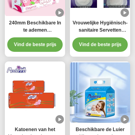
240mm Beschikbare In
Vrouwelijke Hygiënisch-
te ademen
sanitaire Servetten
Maandverbanden Daisy
Beschikbare Natuurlijke
Perfume For Day Use
Vind de beste prijs
Katoenen Stootkussens
Vind de beste prijs
voor Periodes
Katoenen van het
Beschikbare de Luier