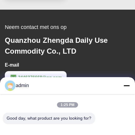
Neem contact met ons op
Quanzhou Zhengda Daily Use
Commodity Co., LTD
E-mail
2446376668@qq.com
admin
Werktijd
9:00-22:00
1:25 PM
Ons adres
Good day, what product are you looking for?
Adres
14e complexgebouw, nr. 7, SHUANGBIN STREET, LUOJIANG