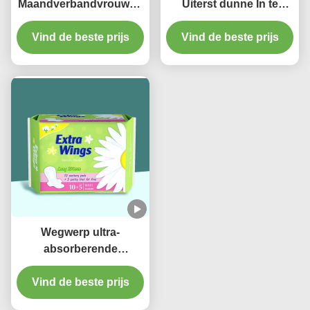
Maandverbandvrouwen
Uiterst dunne In te
van het nachtgebruik
ademen Katoenen van
Vind de beste prijs
Beschikbare In te
Vind de beste prijs
de Babybroek
ademen Menstruele
Luierbroek
Stootkussens
Wegwerp ultra-
absorberende
maandverband 290 mm
aangepast voor gebruik
Vind de beste prijs
's nachts