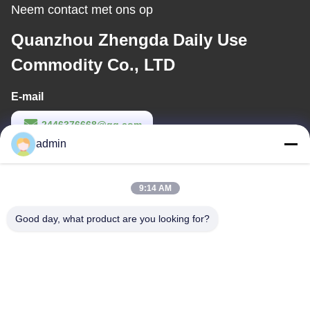
Neem contact met ons op
Quanzhou Zhengda Daily Use
Commodity Co., LTD
E-mail
2446376668@qq.com
admin
Werktijd
9:00-22:00
9:14 AM
Ons adres
Good day, what product are you looking for?
Adres
14e complexgebouw, nr. 7, SHUANGBIN STREET, LUOJIANG
DISTRICT, QUANZHOU CITY, FUJIAN PROVINCE
Telefoon