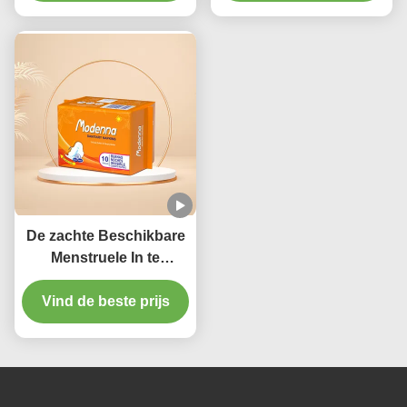
ademen Menstruele
Luierbroek
Stootkussens
De zachte Beschikbare
Menstruele In te
ademen Stootkussens
van de Maandverband
Vind de beste prijs
Vrouwelijke Zware
Stroom