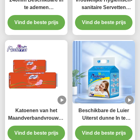
te ademen
sanitaire Servetten
Maandverbanden Daisy
Beschikbare Natuurlijke
Perfume For Day Use
Vind de beste prijs
Katoenen Stootkussens
Vind de beste prijs
voor Periodes
Katoenen van het
Beschikbare de Luier
Maandverbandvrouwen
Uiterst dunne In te
van het nachtgebruik
ademen Katoenen van
Vind de beste prijs
Beschikbare In te
Vind de beste prijs
de Babybroek