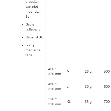
breedte
van niet
meer dan
15 mm
Grote
tailleband
Groen ADL
S snij
magische
tape
450 *
M
26 g
500 
320 mm
490 *
L
30 g
600 
320 mm
520 *
XL
33 g
700 
320 mm