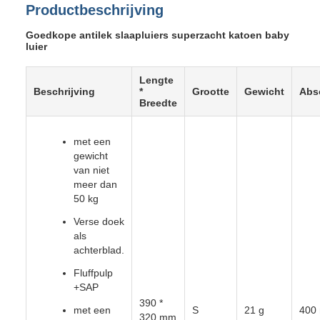
Productbeschrijving
Goedkope antilek slaapluiers superzacht katoen baby
luier
Lengte
Beschrijving
*
Grootte
Gewicht
Abs
Breedte
met een
gewicht
van niet
meer dan
50 kg
Verse doek
als
achterblad.
Fluffpulp
+SAP
390 *
met een
S
21 g
400 
320 mm