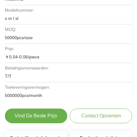
Modelnummer:
s m l xl
MOQ:
50000pcs/size
Prijs:
￥0.04-0.06/piece
Betalingsvoorwaarden:
T/T
Toeleveringsvermogen:
5000000pcs/month
Vind De Beste Prijs
Contact Opnemen