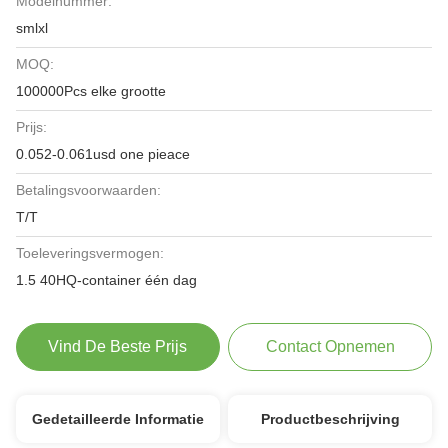
Modelnummer:
smlxl
MOQ:
100000Pcs elke grootte
Prijs:
0.052-0.061usd one pieace
Betalingsvoorwaarden:
T/T
Toeleveringsvermogen:
1.5 40HQ-container één dag
Vind De Beste Prijs
Contact Opnemen
Gedetailleerde Informatie
Productbeschrijving