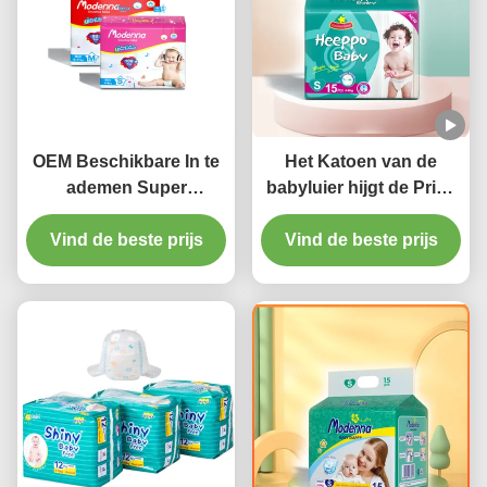
OEM Beschikbare In te
Het Katoen van de
ademen Super
babyluier hijgt de Privé
Absorberende
Pasgeboren Broek van
Vind de beste prijs
Pasgeboren
de Etiket In te ademen
Vind de beste prijs
Beschikbare Nappies
Luier
van de Babyluier