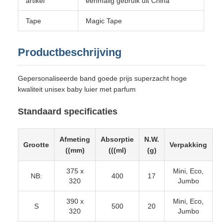
artikel
eenmalig gebruik uit China
Tape
Magic Tape
Productbeschrijving
Gepersonaliseerde band goede prijs superzacht hoge
kwaliteit unisex baby luier met parfum
Standaard specificaties
Afmeting
Absorptie
N.W.
Grootte
Verpakking
((mm)
(((ml)
(g)
375 x
Mini, Eco,
NB:
400
17
320
Jumbo
390 x
Mini, Eco,
S
500
20
320
Jumbo