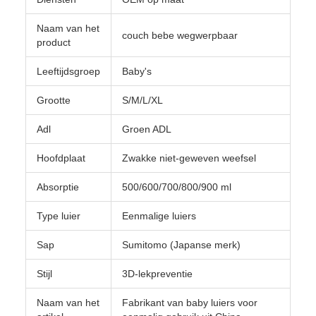
Naam van het
couch bebe wegwerpbaar
product
Leeftijdsgroep
Baby's
Grootte
S/M/L/XL
Adl
Groen ADL
Hoofdplaat
Zwakke niet-geweven weefsel
Absorptie
500/600/700/800/900 ml
Type luier
Eenmalige luiers
Sap
Sumitomo (Japanse merk)
Stijl
3D-lekpreventie
Naam van het
Fabrikant van baby luiers voor