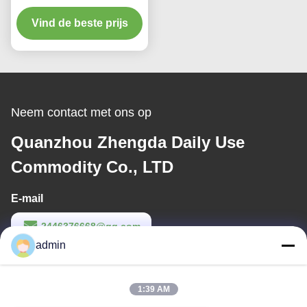
ademen Super
Vind de beste prijs
Absorberend
Trekkrachtups Magisch
Type van de Babyluier
Neem contact met ons op
Quanzhou Zhengda Daily Use
Commodity Co., LTD
E-mail
2446376668@qq.com
admin
Werktijd
9:00-22:00
1:39 AM