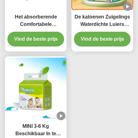
Het absorberende
De katoenen Zuigelings
Comfortabele
Waterdichte Luiers
Beschikbare Kanaal
drukten Één de
van de het Lekpreventie
Vind de beste prijs
Vind de beste prijs
Doekluier van de
van de Babyluier 3D
Grootte Regelbare Baby
MINI 3-6 Kg
Beschikbaar In te