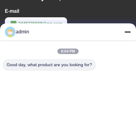
E-mail
2446376668@qq.com
admin
Werktijd
9:00-22:00
8:04 PM
Ons adres
Good day, what product are you looking for?
Adres
14e complexgebouw, nr. 7, SHUANGBIN STREET, LUOJIANG
DISTRICT, QUANZHOU CITY, FUJIAN PROVINCE
Telefoon
86--23200258