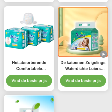
van de Babyluier
Het absorberende
De katoenen Zuigelings
Comfortabele
Waterdichte Luiers
Beschikbare Kanaal
drukten Één de
van de het Lekpreventie
Vind de beste prijs
Vind de beste prijs
Doekluier van de
van de Babyluier 3D
Grootte Regelbare Baby