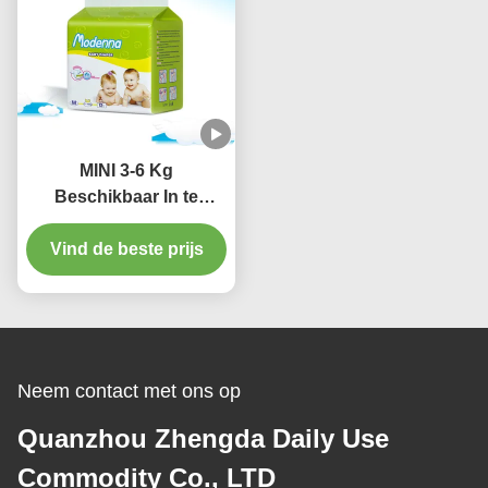
MINI 3-6 Kg
Beschikbaar In te
ademen Super
Vind de beste prijs
Absorberend
Trekkrachtups Magisch
Type van de Babyluier
Neem contact met ons op
Quanzhou Zhengda Daily Use
Commodity Co., LTD