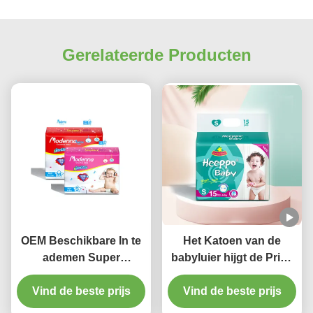
Gerelateerde Producten
OEM Beschikbare In te
Het Katoen van de
ademen Super
babyluier hijgt de Privé
Absorberende
Pasgeboren Broek van
Vind de beste prijs
Pasgeboren
de Etiket In te ademen
Vind de beste prijs
Beschikbare Nappies
Luier