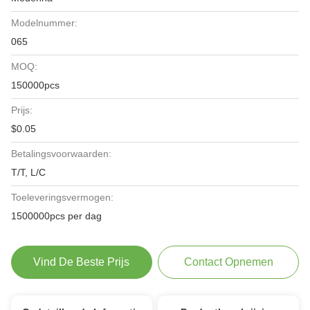
Modelnummer:
065
MOQ:
150000pcs
Prijs:
$0.05
Betalingsvoorwaarden:
T/T, L/C
Toeleveringsvermogen:
1500000pcs per dag
Vind De Beste Prijs
Contact Opnemen