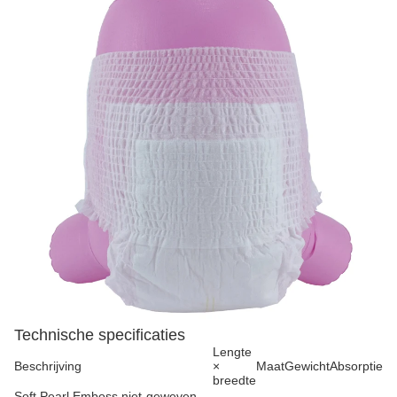
Technische specificaties
Lengte
Beschrijving
×
Maat
Gewicht
Absorptie
breedte
Soft Pearl Emboss niet-geweven