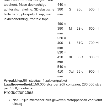
topsheet, frisse doekachtige
440 ×
achterafschakeling, 3D elastische
380
S
26g
500 ml
taille band, pluispulp + sap, met
mm
lekbescherming, frontale tape
490 ×
380
M
29 g
600 ml
mm
520 ×
400
L
31G
700 ml
mm
530 ×
410
XL
33G
800 ml
mm
540 ×
410
Xxl
35 g
900 ml
mm
Verpakking:
50 -stcs/tas, 4 zakken/pakket
Laadhoeveelheid:
150.000 stcs per 20ft container, 280.000 stcs
per 40HQ container
Productfuncties
Natuurlijke microfiber niet-geweven stofoppervlak voorkomt
uitslag