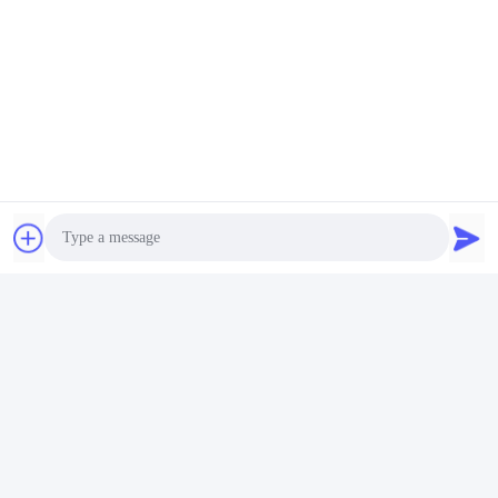
Photo
Video Call
Audio Call