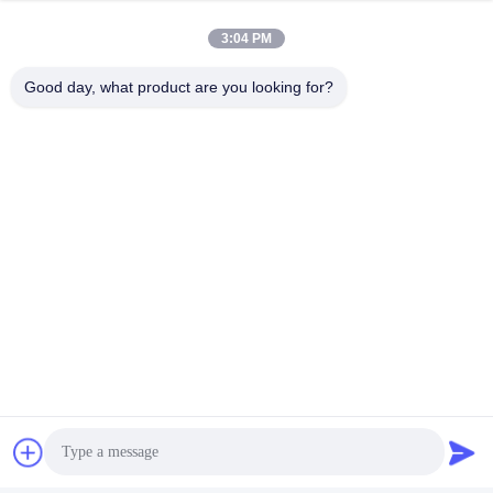
3:04 PM
Good day, what product are you looking for?
Taggen:
Beschikbaar Gevleugeld Sanitair Stootkussen
Katoenen Beschikbare Menstruele Stootkussens
Organisch Beschikbaar Maandverband