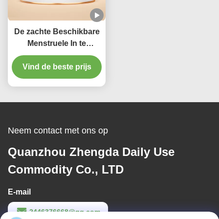
De zachte Beschikbare
Menstruele In te
ademen Stootkussens
van de Maandverband
Vind de beste prijs
Vrouwelijke Zware
Stroom
Neem contact met ons op
Quanzhou Zhengda Daily Use
Commodity Co., LTD
E-mail
2446376668@qq.com