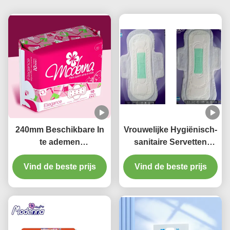
240mm Beschikbare In
Vrouwelijke Hygiënisch-
te ademen
sanitaire Servetten
Maandverbanden Daisy
Beschikbare Natuurlijke
Perfume For Day Use
Vind de beste prijs
Katoenen Stootkussens
Vind de beste prijs
voor Periodes