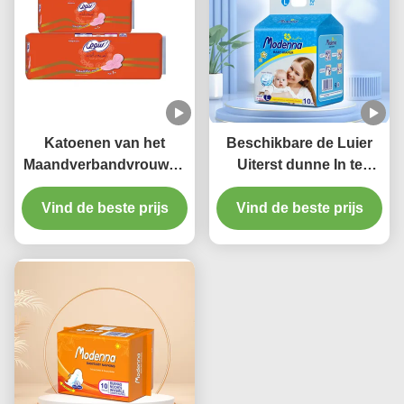
Katoenen van het
Beschikbare de Luier
Maandverbandvrouwen
Uiterst dunne In te
van het nachtgebruik
ademen Katoenen van
Vind de beste prijs
Beschikbare In te
Vind de beste prijs
de Babybroek
ademen Menstruele
Luierbroek
Stootkussens