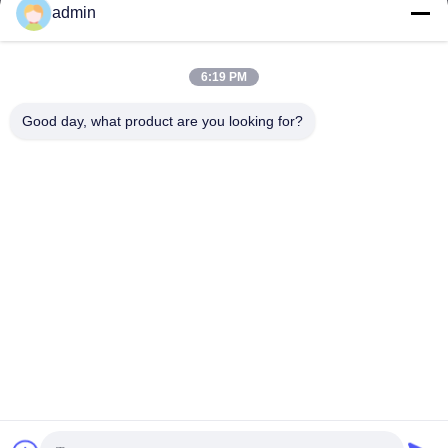
admin
Werktijd
9:00-22:00
6:19 PM
Ons adres
Good day, what product are you looking for?
Adres
14e complexgebouw, nr. 7, SHUANGBIN STREET, LUOJIANG
DISTRICT, QUANZHOU CITY, FUJIAN PROVINCE
Telefoon
86--23200258
China Goede kwaliteit Wegwerp maandverband Auteursrecht ©
-2026 Quanzhou Zhengda Daily Use Commodity Co., LTD Alle
rechten voorbehouden.