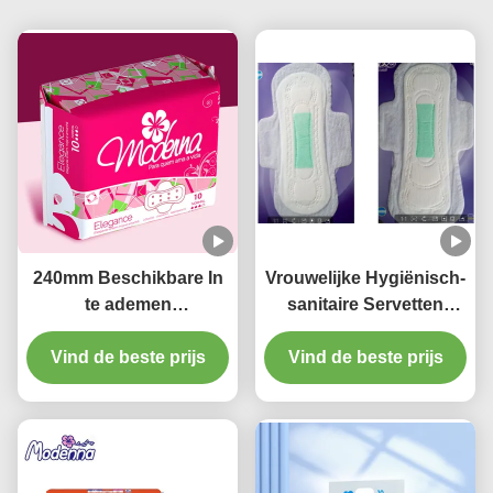
240mm Beschikbare In
Vrouwelijke Hygiënisch-
te ademen
sanitaire Servetten
Maandverbanden Daisy
Beschikbare Natuurlijke
Perfume For Day Use
Vind de beste prijs
Katoenen Stootkussens
Vind de beste prijs
voor Periodes