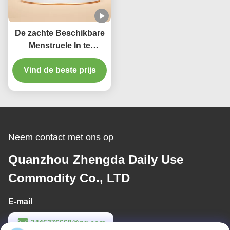
De zachte Beschikbare
Menstruele In te
ademen Stootkussens
van de Maandverband
Vind de beste prijs
Vrouwelijke Zware
Stroom
Neem contact met ons op
Quanzhou Zhengda Daily Use
Commodity Co., LTD
E-mail
2446376668@qq.com