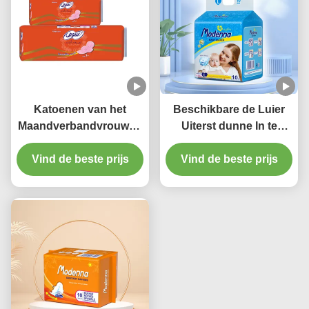
Katoenen van het
Beschikbare de Luier
Maandverbandvrouwen
Uiterst dunne In te
van het nachtgebruik
ademen Katoenen van
Vind de beste prijs
Beschikbare In te
Vind de beste prijs
de Babybroek
ademen Menstruele
Luierbroek
Stootkussens