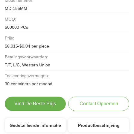
Modelnummer:
MD-155MM
MOQ:
500000 PCs
Prijs:
$0.015-$0.04 per piece
Betalingsvoorwaarden:
T/T, L/C, Western Union
Toeleveringsvermogen:
30 containers per maand
Vind De Beste Prijs
Contact Opnemen
Gedetailleerde Informatie
Productbeschrijving