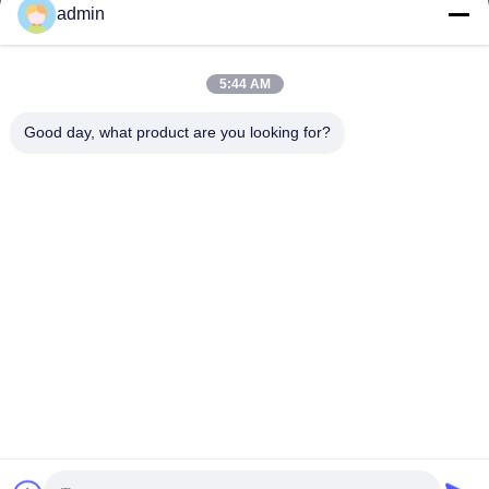
admin
Werktijd
9:00-22:00
5:44 AM
Ons adres
Good day, what product are you looking for?
Adres
14e complexgebouw, nr. 7, SHUANGBIN STREET, LUOJIANG
DISTRICT, QUANZHOU CITY, FUJIAN PROVINCE
Telefoon
86--23200258
China Goede kwaliteit Wegwerp maandverband Auteursrecht ©
-2026 Quanzhou Zhengda Daily Use Commodity Co., LTD Alle
rechten voorbehouden.